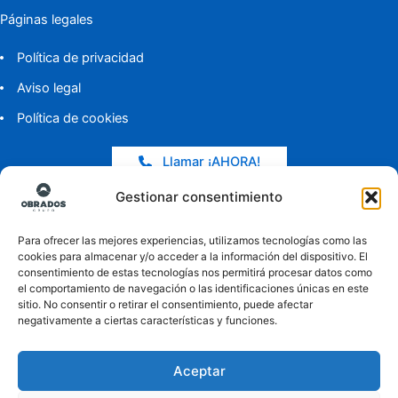
Páginas legales
Política de privacidad
Aviso legal
Política de cookies
Llamar ¡AHORA!
Gestionar consentimiento
Entradas de blog
Para ofrecer las mejores experiencias, utilizamos tecnologías como las
Reparaciones verticales sin andamios para comunidades: pintura,
cookies para almacenar y/o acceder a la información del dispositivo. El
sellado y bajantes
consentimiento de estas tecnologías nos permitirá procesar datos como
el comportamiento de navegación o las identificaciones únicas en este
Solución IoT para monitorización continua de fachadas
sitio. No consentir o retirar el consentimiento, puede afectar
negativamente a ciertas características y funciones.
comunitarias
Hola
, bienvenido a
Trabajo en altura
Mantenimiento vertical con cuerdas: sellado, pintura y bajantes
Aceptar
¿Podemos ayudarte?