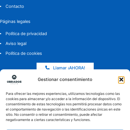
Contacto
Páginas legales
Política de privacidad
Aviso legal
Política de cookies
Llamar ¡AHORA!
Gestionar consentimiento
Entradas de blog
Para ofrecer las mejores experiencias, utilizamos tecnologías como las
Solución IoT para monitorización continua de fachadas
cookies para almacenar y/o acceder a la información del dispositivo. El
comunitarias
consentimiento de estas tecnologías nos permitirá procesar datos como
el comportamiento de navegación o las identificaciones únicas en este
Mantenimiento vertical con cuerdas: sellado, pintura y bajantes
sitio. No consentir o retirar el consentimiento, puede afectar
negativamente a ciertas características y funciones.
Hola
, bienvenido a
Trabajo en altura
Reparaciones verticales sin andamios: sellado, pintura y anclajes